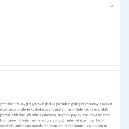
et hakkınıza saygı duyarak kişisel bilgilerinizin gizliliğini korumayı taahhüt
 saklanan bilgilerin kaybolmasını, değiştirilmesini önlemek ve erişilebilir
ğlamakla birlikte, şifrenin 3.şahıslarla isteyerek paylaşılması veya bir yere
alınan güvenlik önlemlerinin yararsız olacağı; internet üzerinden hiçbir
r haricinde; anket kapsamında toplanan verilerden konusu suç oluşturan