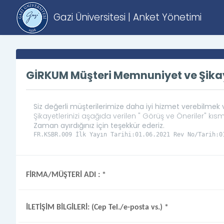
Gazi Üniversitesi | Anket Yönetimi
GİRKUM Müşteri Memnuniyet ve Şikay
Siz değerli müşterilerimize daha iyi hizmet verebilme
Şikayetlerinizi aşağıda verilen " Görüş ve Öneriler" kısmı
Zaman ayırdığınız için teşekkür ederiz.
FİRMA/MÜŞTERİ ADI :
*
İLETİŞİM BİLGİLERİ: (Cep Tel./e-posta vs.)
*