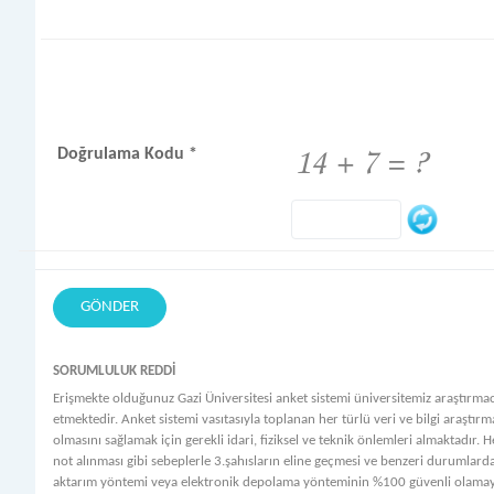
Doğrulama Kodu *
GÖNDER
SORUMLULUK REDDİ
Erişmekte olduğunuz Gazi Üniversitesi anket sistemi üniversitemiz araştırmacıla
etmektedir. Anket sistemi vasıtasıyla toplanan her türlü veri ve bilgi araştır
olmasını sağlamak için gerekli idari, fiziksel ve teknik önlemleri almaktadır. H
not alınması gibi sebeplerle 3.şahısların eline geçmesi ve benzeri durumlarda,
aktarım yöntemi veya elektronik depolama yönteminin %100 güvenli olamayaca