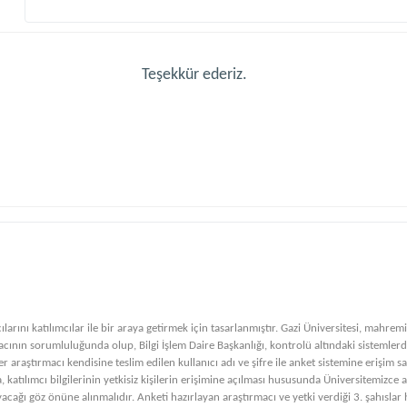
Teşekkür ederiz.
rını katılımcılar ile bir araya getirmek için tasarlanmıştır. Gazi Üniversitesi, mahremiy
macının sorumluluğunda olup, Bilgi İşlem Daire Başkanlığı, kontrolü altındaki sistemlerde
er araştırmacı kendisine teslim edilen kullanıcı adı ve şifre ile anket sistemine erişim sa
 katılımcı bilgilerinin yetkisiz kişilerin erişimine açılması hususunda Üniversitemizce 
ğı göz önüne alınmalıdır. Anketi hazırlayan araştırmacı ve yetki verdiği 3. şahısla